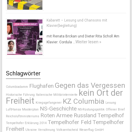
Kabarett – Lesung und Chansons mit
Klavier(begleitung)
mit Renata Brckan und Dieter Rita Scholl Am
Weiter lesen »
Klavier: Cordula …
Schlagwörter
Gegen das Vergessen
Flughafen
Columbiadamm
kein Ort der
Historische Führung
Italienische Militärinternierte
Freiheit
KZ Columbia
Kriegsgefangener
Lesung
NS-Geschichte
LuftHansa
Masterplan
NS-Rüstungspolitik
Offener Brief
Roten Armee
Russland
Tempelhof
Reichsluftministeriums
Tempelhofer Feld
Tempelhofer
Tempelhofer Erklärung 2014
Freiheit
Ukraine
Versöhnung
Volksentscheid
Weserflug GmbH