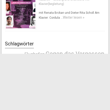
Klavier(begleitung)
mit Renata Brckan und Dieter Rita Scholl Am
Weiter lesen »
Klavier: Cordula …
Schlagwörter
Gegen das Vergessen
Flughafen
Columbiadamm
kein Ort der
Historische Führung
Italienische Militärinternierte
Freiheit
KZ Columbia
Kriegsgefangener
Lesung
NS-Geschichte
LuftHansa
Masterplan
NS-Rüstungspolitik
Offener Brief
Roten Armee
Russland
Tempelhof
Reichsluftministeriums
Tempelhofer Feld
Tempelhofer
Tempelhofer Erklärung 2014
Freiheit
Ukraine
Versöhnung
Volksentscheid
Weserflug GmbH
Zwangsarbeiterbaracken
ZwangsarbeiterInenn