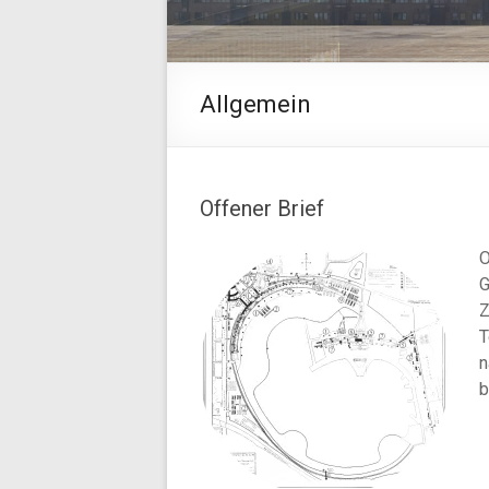
Allgemein
Offener Brief
O
G
Z
T
n
b