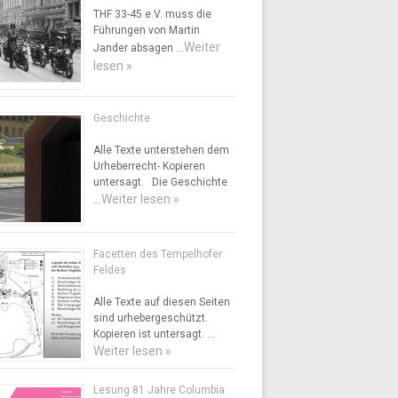
THF 33-45 e.V. muss die
Führungen von Martin
Weiter
Jander absagen …
lesen »
Geschichte
Alle Texte unterstehen dem
Urheberrecht- Kopieren
untersagt. Die Geschichte
Weiter lesen »
…
Facetten des Tempelhofer
Feldes
Alle Texte auf diesen Seiten
sind urhebergeschützt.
Kopieren ist untersagt. …
Weiter lesen »
Lesung 81 Jahre Columbia