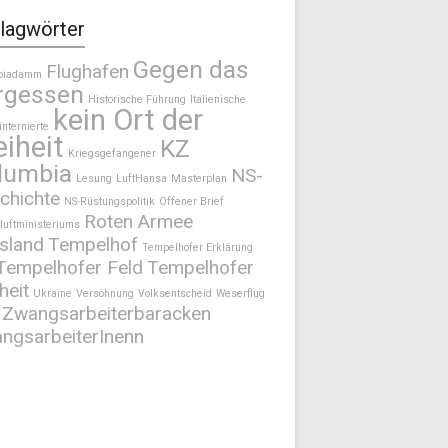
lagwörter
Gegen das
Flughafen
biadamm
rgessen
Historische Führung
Italienische
kein Ort der
internierte
eiheit
KZ
Kriegsgefangener
lumbia
NS-
Lesung
LuftHansa
Masterplan
chichte
NS-Rüstungspolitik
Offener Brief
Roten Armee
luftministeriums
sland
Tempelhof
Tempelhofer Erklärung
Tempelhofer Feld
Tempelhofer
heit
Ukraine
Versöhnung
Volksentscheid
Weserflug
Zwangsarbeiterbaracken
ngsarbeiterInenn