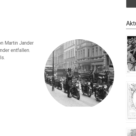
Akt
on Martin Jander
der entfallen.
ls.