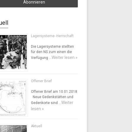
uell
Lagersysteme- Herrschaft
Die Lagersysteme stellten
für den NS zum einen die
Weiter lesen »
Verfügung …
Offener Brief
Offener Brief am 10.01.2018
Neue Gedenkstätten und
Weiter
Gedenkorte sind …
lesen »
Aktuell