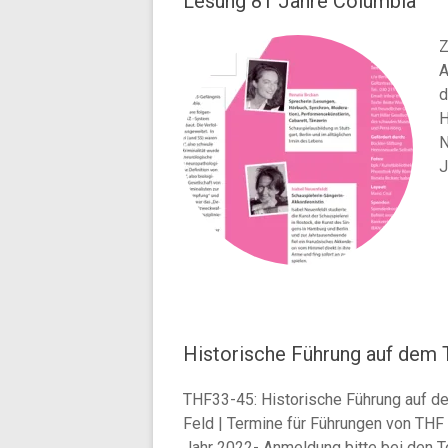
Lesung 81 Jahre Columbia
Z
A
d
H
N
J
Historische Führung auf dem 
THF33-45: Historische Führung auf 
Feld | Termine für Führungen von THF 
Jahr 2022- Anmeldung bitte bei den T