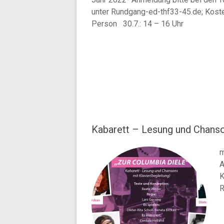
unter Rundgang-ed-thf33-45.de; Koste
Person 30.7.: 14 – 16 Uhr
Kabarett – Lesung und Chanso
m
A
K
R