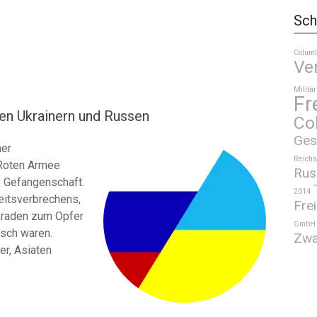
Sch
Colum
Ve
Militär
Fr
en Ukrainern und Russen
Co
Ges
her
Reichs
 Roten Armee
Rus
e Gefangenschaft.
2014
eitsverbrechens,
Frei
eraden zum Opfer
GmbH
risch waren.
Zwa
er, Asiaten