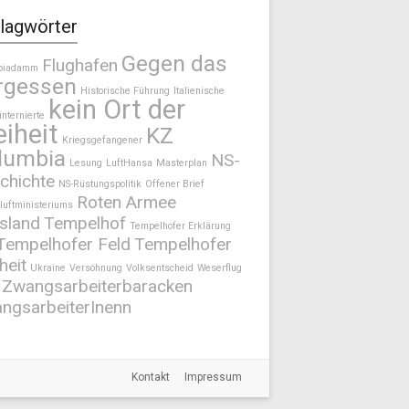
lagwörter
Gegen das
Flughafen
biadamm
rgessen
Historische Führung
Italienische
kein Ort der
internierte
eiheit
KZ
Kriegsgefangener
lumbia
NS-
Lesung
LuftHansa
Masterplan
chichte
NS-Rüstungspolitik
Offener Brief
Roten Armee
luftministeriums
sland
Tempelhof
Tempelhofer Erklärung
Tempelhofer Feld
Tempelhofer
heit
Ukraine
Versöhnung
Volksentscheid
Weserflug
Zwangsarbeiterbaracken
ngsarbeiterInenn
Kontakt
Impressum