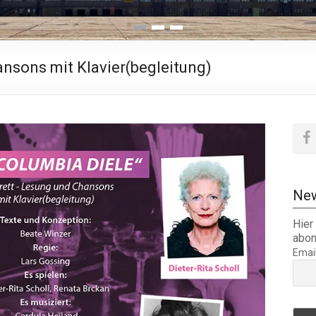
1
2
3
nsons mit Klavier(begleitung)
New
Hier
abon
Emai