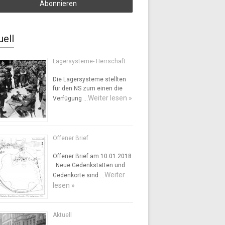
uell
Lagersysteme- Herrschaft
Die Lagersysteme stellten
für den NS zum einen die
Weiter lesen »
Verfügung …
Offener Brief
Offener Brief am 10.01.2018
Neue Gedenkstätten und
Weiter
Gedenkorte sind …
lesen »
Aktuell