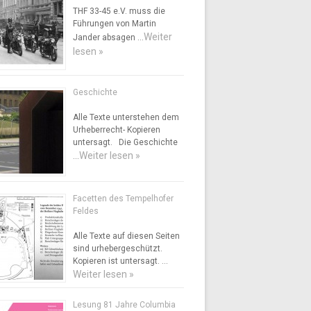
THF 33-45 e.V. muss die
Führungen von Martin
Weiter
Jander absagen …
lesen »
Geschichte
Alle Texte unterstehen dem
Urheberrecht- Kopieren
untersagt. Die Geschichte
Weiter lesen »
…
Facetten des Tempelhofer
Feldes
Alle Texte auf diesen Seiten
sind urhebergeschützt.
Kopieren ist untersagt. …
Weiter lesen »
Lesung 81 Jahre Columbia