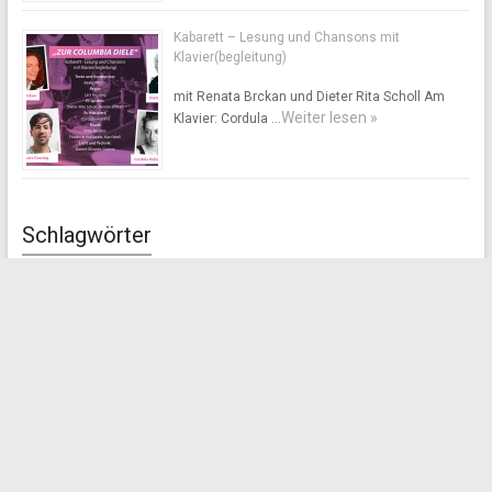
Kabarett – Lesung und Chansons mit
Klavier(begleitung)
mit Renata Brckan und Dieter Rita Scholl Am
Weiter lesen »
Klavier: Cordula …
Schlagwörter
Gegen das Vergessen
Flughafen
Columbiadamm
kein Ort der
Historische Führung
Italienische Militärinternierte
Freiheit
KZ Columbia
Kriegsgefangener
Lesung
NS-Geschichte
LuftHansa
Masterplan
NS-Rüstungspolitik
Offener Brief
Roten Armee
Russland
Tempelhof
Reichsluftministeriums
Tempelhofer Feld
Tempelhofer
Tempelhofer Erklärung 2014
Freiheit
Ukraine
Versöhnung
Volksentscheid
Weserflug GmbH
Zwangsarbeiterbaracken
ZwangsarbeiterInenn