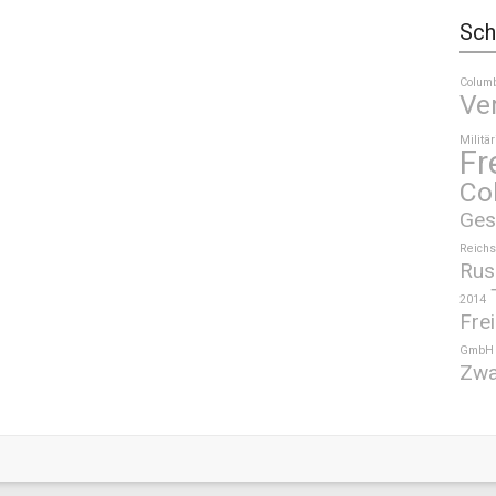
Sch
Colum
Ve
Militär
Fr
Co
Ges
Reichs
Rus
2014
Frei
GmbH
Zwa