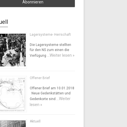
uell
Lagersysteme- Herrschaft
Die Lagersysteme stellten
für den NS zum einen die
Weiter lesen »
Verfügung …
Offener Brief
Offener Brief am 10.01.2018
Neue Gedenkstätten und
Weiter
Gedenkorte sind …
lesen »
Aktuell