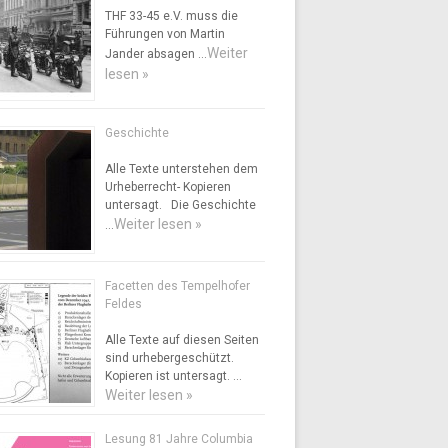
THF 33-45 e.V. muss die
Führungen von Martin
Weiter
Jander absagen …
lesen »
Geschichte
Alle Texte unterstehen dem
Urheberrecht- Kopieren
untersagt. Die Geschichte
Weiter lesen »
…
Facetten des Tempelhofer
Feldes
Alle Texte auf diesen Seiten
sind urhebergeschützt.
Kopieren ist untersagt. …
Weiter lesen »
Lesung 81 Jahre Columbia