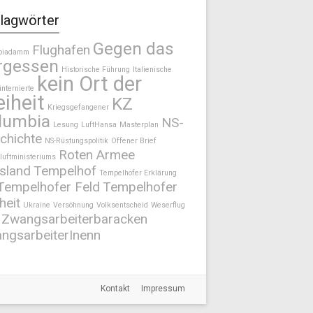
lagwörter
Gegen das
Flughafen
biadamm
rgessen
Historische Führung
Italienische
kein Ort der
internierte
eiheit
KZ
Kriegsgefangener
lumbia
NS-
Lesung
LuftHansa
Masterplan
chichte
NS-Rüstungspolitik
Offener Brief
Roten Armee
luftministeriums
sland
Tempelhof
Tempelhofer Erklärung
Tempelhofer Feld
Tempelhofer
heit
Ukraine
Versöhnung
Volksentscheid
Weserflug
Zwangsarbeiterbaracken
ngsarbeiterInenn
Kontakt
Impressum