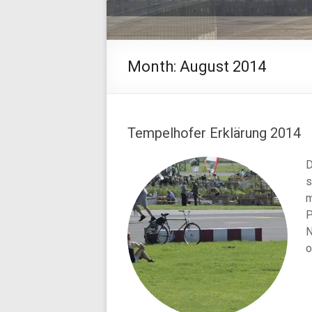
Month:
August 2014
Tempelhofer Erklärung 2014
D
s
m
P
N
o